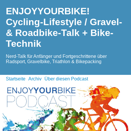
ENJOYYOURBIKE!
Cycling-Lifestyle / Gravel-
& Roadbike-Talk + Bike-
Technik
Nerd-Talk für Anfänger und Fortgeschrittene über
Radsport, Gravelbike, Triathlon & Bikepacking
Startseite
Archiv
Über diesen Podcast