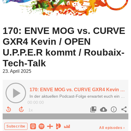
170: ENVE MOG vs. CURVE
GXR4 Kevin / OPEN
U.P.P.E.R kommt / Roubaix-
Tech-Talk
23. April 2025
170: ENVE MOG vs. CURVE GXR4 Kevin / OPEN U.P.P.E.R kommt / Roubaix-Tech-Talk
In der aktuellen Podcast-Folge erwartet euch ein bunter Mix aus Technik, Testfahrten, Gravel-Geheimtipps und Race-Recaps.
00:00:00
Subscribe
All episodes
›