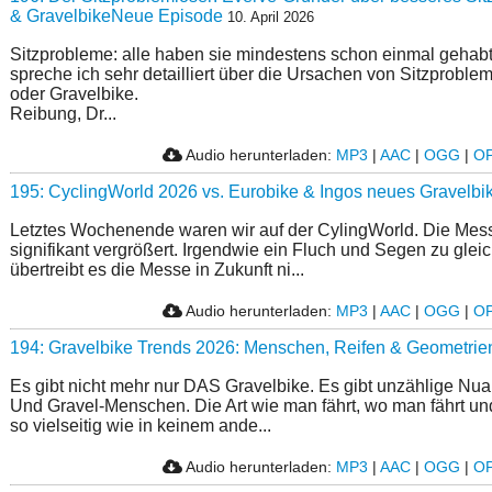
& GravelbikeNeue Episode
10. April 2026
Sitzprobleme: alle haben sie mindestens schon einmal gehabt.
spreche ich sehr detailliert über die Ursachen von Sitzprobl
oder Gravelbike.
Reibung, Dr...
Audio herunterladen:
MP3
|
AAC
|
OGG
|
O
195: CyclingWorld 2026 vs. Eurobike & Ingos neues Gravelbi
Letztes Wochenende waren wir auf der CylingWorld. Die Mes
signifikant vergrößert. Irgendwie ein Fluch und Segen zu gleic
übertreibt es die Messe in Zukunft ni...
Audio herunterladen:
MP3
|
AAC
|
OGG
|
O
194: Gravelbike Trends 2026: Menschen, Reifen & Geometrie
Es gibt nicht mehr nur DAS Gravelbike. Es gibt unzählige Nu
Und Gravel-Menschen. Die Art wie man fährt, wo man fährt un
so vielseitig wie in keinem ande...
Audio herunterladen:
MP3
|
AAC
|
OGG
|
O