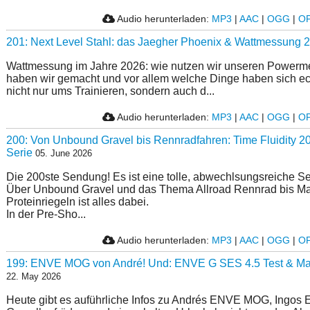
Audio herunterladen:
MP3
|
AAC
|
OGG
|
O
201: Next Level Stahl: das Jaegher Phoenix & Wattmessung 
Wattmessung im Jahre 2026: wie nutzen wir unseren Powerme
haben wir gemacht und vor allem welche Dinge haben sich ec
nicht nur ums Trainieren, sondern auch d...
Audio herunterladen:
MP3
|
AAC
|
OGG
|
O
200: Von Unbound Gravel bis Rennradfahren: Time Fluidity 2
Serie
05. June 2026
Die 200ste Sendung! Es ist eine tolle, abwechlsungsreiche 
Über Unbound Gravel und das Thema Allroad Rennrad bis M
Proteinriegeln ist alles dabei.
In der Pre-Sho...
Audio herunterladen:
MP3
|
AAC
|
OGG
|
O
199: ENVE MOG von André! Und: ENVE G SES 4.5 Test & Mai
22. May 2026
Heute gibt es auführliche Infos zu Andrés ENVE MOG, Ingo