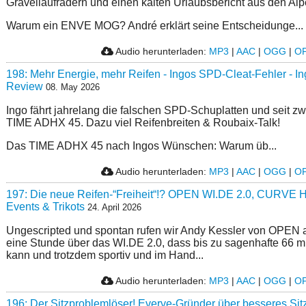
Gravellaufrädern und einen kalten Urlaubsbericht aus den Alp
Warum ein ENVE MOG? André erklärt seine Entscheidunge...
Audio herunterladen:
MP3
|
AAC
|
OGG
|
O
198: Mehr Energie, mehr Reifen - Ingos SPD-Cleat-Fehler - 
Review
08. May 2026
Ingo fährt jahrelang die falschen SPD-Schuplatten und seit z
TIME ADHX 45. Dazu viel Reifenbreiten & Roubaix-Talk!
Das TIME ADHX 45 nach Ingos Wünschen: Warum üb...
Audio herunterladen:
MP3
|
AAC
|
OGG
|
O
197: Die neue Reifen-“Freiheit“!? OPEN WI.DE 2.0, CURVE H
Events & Trikots
24. April 2026
Ungescripted und spontan rufen wir Andy Kessler von OPEN a
eine Stunde über das WI.DE 2.0, dass bis zu sagenhafte 66
kann und trotzdem sportiv und im Hand...
Audio herunterladen:
MP3
|
AAC
|
OGG
|
O
196: Der Sitzproblemlöser! Everve-Gründer über besseres Si