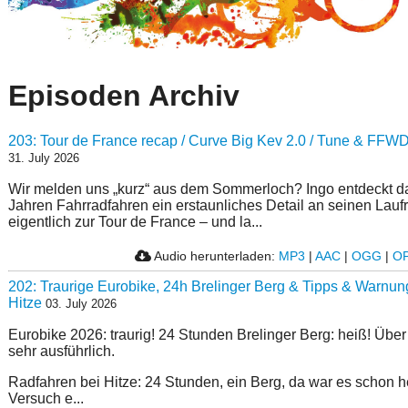
Episoden Archiv
203: Tour de France recap / Curve Big Kev 2.0 / Tune & FF
31. July 2026
Wir melden uns „kurz“ aus dem Sommerloch? Ingo entdeckt d
Jahren Fahrradfahren ein erstaunliches Detail an seinen Lauf
eigentlich zur Tour de France – und la...
Audio herunterladen:
MP3
|
AAC
|
OGG
|
O
202: Traurige Eurobike, 24h Brelinger Berg & Tipps & Warnun
Hitze
03. July 2026
Eurobike 2026: traurig! 24 Stunden Brelinger Berg: heiß! Über
sehr ausführlich.
Radfahren bei Hitze: 24 Stunden, ein Berg, da war es schon h
Versuch e...