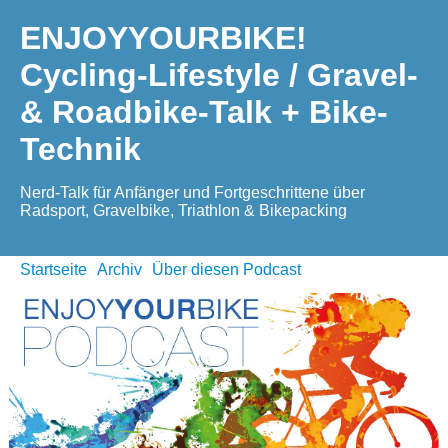
ENJOYYOURBIKE!
Cycling-Lifestyle / Gravel-
& Roadbike-Talk + Bike-
Technik
Nerd-Talk für Anfänger und Fortgeschrittene über
Radsport, Gravelbike, Triathlon & Bikepacking
Startseite
Archiv
Über diesen Podcast