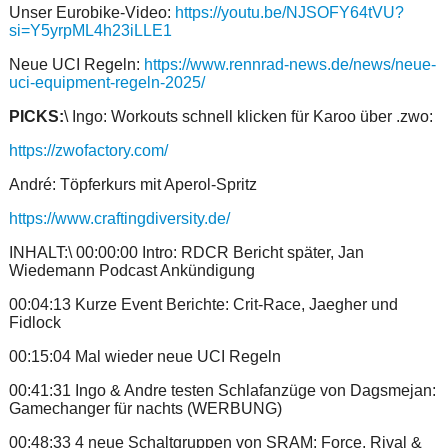
Unser Eurobike-Video:
https://youtu.be/NJSOFY64tVU?
si=Y5yrpML4h23iLLE1
Neue UCI Regeln:
https://www.rennrad-news.de/news/neue-
uci-equipment-regeln-2025/
PICKS:
\ Ingo: Workouts schnell klicken für Karoo über .zwo:
https://zwofactory.com/
André: Töpferkurs mit Aperol-Spritz
https://www.craftingdiversity.de/
INHALT:\ 00:00:00 Intro: RDCR Bericht später, Jan
Wiedemann Podcast Ankündigung
00:04:13 Kurze Event Berichte: Crit-Race, Jaegher und
Fidlock
00:15:04 Mal wieder neue UCI Regeln
00:41:31 Ingo & Andre testen Schlafanzüge von Dagsmejan:
Gamechanger für nachts (WERBUNG)
00:48:33 4 neue Schaltgruppen von SRAM: Force, Rival &