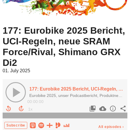
177: Eurobike 2025 Bericht,
UCI-Regeln, neue SRAM
Force/Rival, Shimano GRX
Di2
01. July 2025
177: Eurobike 2025 Bericht, UCI-Regeln, neue SRAM Force/Rival, Shimano GRX Di2
Eurobike 2025, unser Podcastbericht, Produktneuheiten und wir fragen uns: Was wird aus der Eurobike? Von „langweilig“ zu „voller Begeisterung“ – wir diskutieren neue Produkte, Branchentrends und Quatschprodukte.
00:00:00
Subscribe
All episodes
›