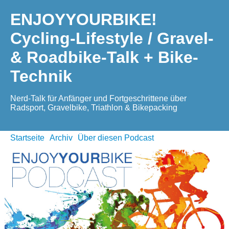
ENJOYYOURBIKE!
Cycling-Lifestyle / Gravel-
& Roadbike-Talk + Bike-
Technik
Nerd-Talk für Anfänger und Fortgeschrittene über
Radsport, Gravelbike, Triathlon & Bikepacking
Startseite
Archiv
Über diesen Podcast