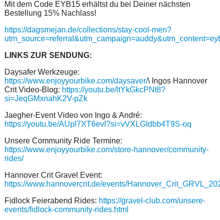
Mit dem Code EYB15 erhältst du bei Deiner nächsten
Bestellung 15% Nachlass!
https://dagsmejan.de/collections/stay-cool-men?
utm_source=referral&utm_campaign=auddy&utm_content=e
LINKS ZUR SENDUNG:
Daysafer Werkzeuge:
https://www.enjoyyourbike.com/daysaver/
\ Ingos Hannover
Crit Video-Blog:
https://youtu.be/ltYkGkcPNt8?
si=JeqGMxnahK2V-pZk
Jaegher-Event Video von Ingo & André:
https://youtu.be/AUpl7XT6evI?si=vVXLGIdbb4T9S-oq
Unsere Community Ride Termine:
https://www.enjoyyourbike.com/store-hannover/community-
rides/
Hannover Crit Gravel Event:
https://www.hannovercrit.de/events/Hannover_Crit_GRVL_20
Fidlock Feierabend Rides:
https://gravel-club.com/unsere-
events/fidlock-community-rides.html