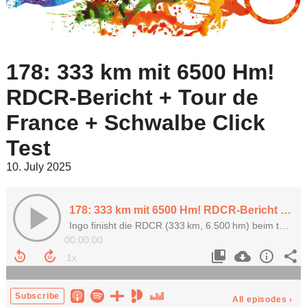
178: 333 km mit 6500 Hm!
RDCR-Bericht + Tour de
France + Schwalbe Click
Test
10. July 2025
178: 333 km mit 6500 Hm! RDCR-Bericht + Tour de France + Schwalbe Click Test
Ingo finisht die RDCR (333 km, 6.500 hm) beim top organisierten Event im Thüringer Wald – dazu Tour de France, „Unchained“ Staffel 3, Gemini Carbon-Kettenblätter und Schwalbe Click-Ventile.
00:00:00
Subscribe
All episodes
›