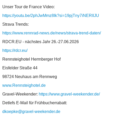
Unser Tour de France Video:
https://youtu.be/2phJwMmz8Ik?si=19pjTny7iNERlIJU
Strava Trends:
https://www.rennrad-news.de/news/strava-trend-daten/
RDCR.EU - nächstes Jahr 26.-27.06.2026
https://rdcr.eu/
Rennsteighotel Herrnberger Hof
Eisfelder Straße 44
98724 Neuhaus am Rennweg
www.Rennsteighotel.de
Gravel-Weekender:
https://www.gravel-weekender.de/
Detlefs E-Mail für Frühbucherrabatt:
dkoepke@gravel-weekender.de