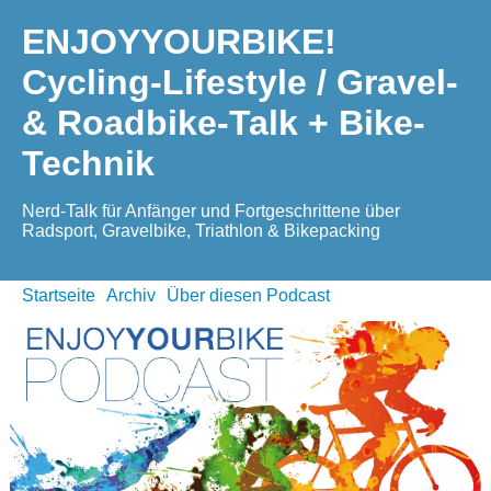
ENJOYYOURBIKE!
Cycling-Lifestyle / Gravel-
& Roadbike-Talk + Bike-
Technik
Nerd-Talk für Anfänger und Fortgeschrittene über
Radsport, Gravelbike, Triathlon & Bikepacking
Startseite
Archiv
Über diesen Podcast