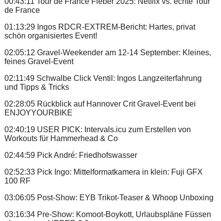
00:43:11 Tour de France Fieber 2025: Netflix vs. echte Tour
de France
01:13:29 Ingos RDCR-EXTREM-Bericht: Hartes, privat
schön organisiertes Event!
02:05:12 Gravel-Weekender am 12-14 September: Kleines,
feines Gravel-Event
02:11:49 Schwalbe Click Ventil: Ingos Langzeiterfahrung
und Tipps & Tricks
02:28:05 Rückblick auf Hannover Crit Gravel-Event bei
ENJOYYOURBIKE
02:40:19 USER PICK: Intervals.icu zum Erstellen von
Workouts für Hammerhead & Co
02:44:59 Pick André: Friedhofswasser
02:52:33 Pick Ingo: Mittelformatkamera in klein: Fuji GFX
100 RF
03:06:05 Post-Show: EYB Trikot-Teaser & Whoop Unboxing
03:16:34 Pre-Show: Komoot-Boykott, Urlaubspläne Füssen