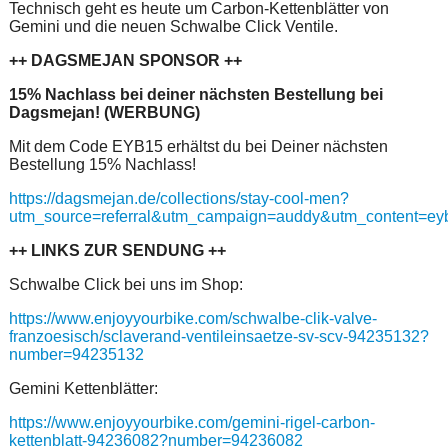
Technisch geht es heute um Carbon-Kettenblätter von
Gemini und die neuen Schwalbe Click Ventile.
++ DAGSMEJAN SPONSOR ++
15% Nachlass bei deiner nächsten Bestellung bei
Dagsmejan! (WERBUNG)
Mit dem Code EYB15 erhältst du bei Deiner nächsten
Bestellung 15% Nachlass!
https://dagsmejan.de/collections/stay-cool-men?
utm_source=referral&utm_campaign=auddy&utm_content=e
++ LINKS ZUR SENDUNG ++
Schwalbe Click bei uns im Shop:
https://www.enjoyyourbike.com/schwalbe-clik-valve-
franzoesisch/sclaverand-ventileinsaetze-sv-scv-94235132?
number=94235132
Gemini Kettenblätter:
https://www.enjoyyourbike.com/gemini-rigel-carbon-
kettenblatt-94236082?number=94236082